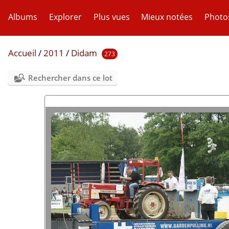
Albums
Explorer
Plus vues
Mieux notées
Photo
Accueil
/
2011
/
Didam
273
Rechercher dans ce lot