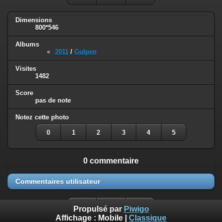
Dimensions
800*546
Albums
2011
/
Gulpen
Visites
1482
Score
pas de note
Notez cette photo
0
1
2
3
4
5
0 commentaire
Commentaires utilisateur
Propulsé par
Piwigo
Affichage :
Mobile
|
Classique