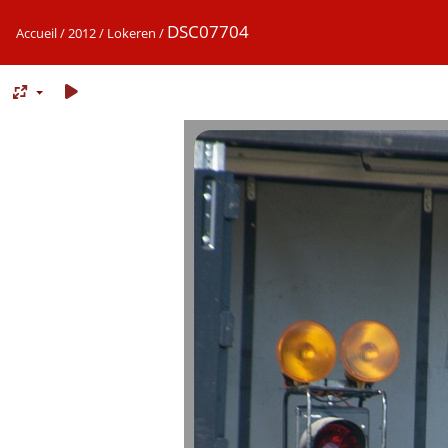
DSC07704
Accueil
/
2012
/
Lokeren
/