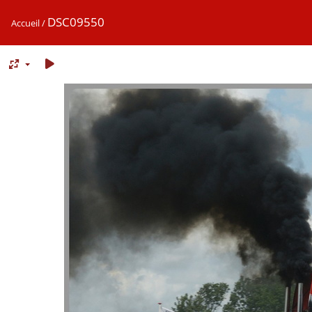
DSC09550
Accueil
/