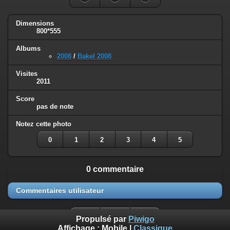
Dimensions
800*555
Albums
2008
/
Bakel 2008
Visites
2011
Score
pas de note
Notez cette photo
0
1
2
3
4
5
0 commentaire
Commentaires utilisateur
Propulsé par
Piwigo
Affichage :
Mobile
|
Classique